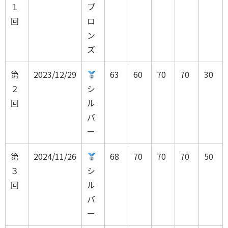
１
ブ
回
ロ
ン
ズ
第
2023/12/29
63
60
70
70
30
２
シ
回
ル
バ
ー
第
2024/11/26
68
70
70
70
50
３
シ
回
ル
バ
ー