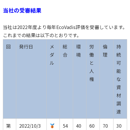
当社の受審結果
当社は2022年度より毎年EcoVadis評価を受審しています。
これまでの結果は以下のとおりです。
回
発行日
メ
総
環
労
倫
持
ダ
合
境
働
理
続
ル
と
可
人
能
権
な
資
材
調
達
第
2022/10/3
54
40
60
70
30